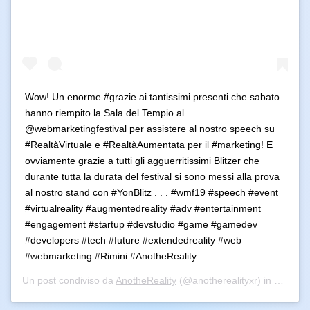
Wow! Un enorme #grazie ai tantissimi presenti che sabato
hanno riempito la Sala del Tempio al
@webmarketingfestival per assistere al nostro speech su
#RealtàVirtuale e #RealtàAumentata per il #marketing! E
ovviamente grazie a tutti gli agguerritissimi Blitzer che
durante tutta la durata del festival si sono messi alla prova
al nostro stand con #YonBlitz . . . #wmf19 #speech #event
#virtualreality #augmentedreality #adv #entertainment
#engagement #startup #devstudio #game #gamedev
#developers #tech #future #extendedreality #web
#webmarketing #Rimini #AnotheReality
Un post condiviso da
AnotheReality
(@anotherealityxr) in data:
24