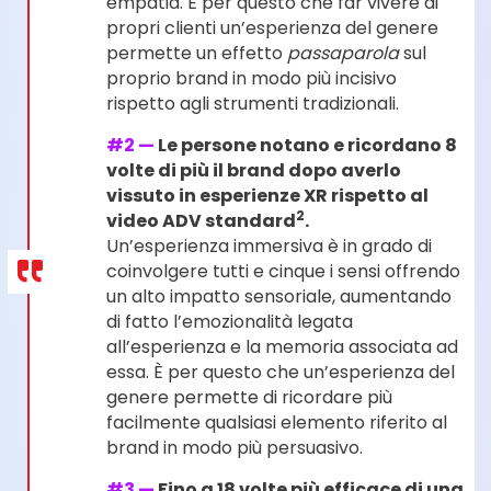
empatia. È per questo che far vivere ai
propri clienti un’esperienza del genere
permette un effetto
passaparola
sul
proprio brand in modo più incisivo
rispetto agli strumenti tradizionali.
#2 —
Le persone notano e ricordano 8
volte di più il brand dopo averlo
vissuto in esperienze XR rispetto al
2
video ADV standard
.
Un’esperienza immersiva è in grado di
coinvolgere tutti e cinque i sensi offrendo
un alto impatto sensoriale, aumentando
di fatto l’emozionalità legata
all’esperienza e la memoria associata ad
essa. È per questo che un’esperienza del
genere permette di ricordare più
facilmente qualsiasi elemento riferito al
brand in modo più persuasivo.
#3 —
Fino a 18 volte più efficace di una