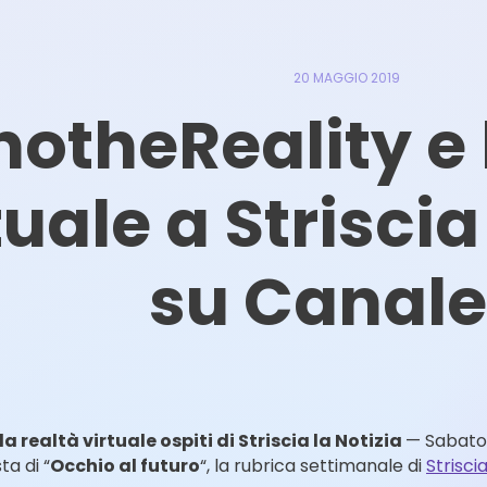
20 MAGGIO 2019
otheReality e 
tuale a Striscia
su Canale
a realtà virtuale ospiti di Striscia la Notizia
— Sabato 
ta di “
Occhio al futuro
“, la rubrica settimanale di
Striscia