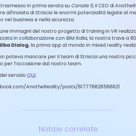
o trasmesso in prima serata su
Canale 5
, il CEO di Anothe
 all’inviata di Striscia le enormi potenzialità legate al 
to nel business e nella sicurezza.
une immagini del nostro progetto di training in VR realiz
zzata in collaborazione con IBM Italia, la nostra trave a 9
diba Dialog
, la prima app al mondo in mixed reality reali
poteva mancare per il team di Striscia una nostra piccola
to per l’occasione dal nostro team.
del servizio
QUI
.
ebook.com/AnotheReality/posts/817778828588821
Notizie correlate