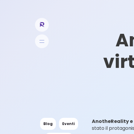
An
vir
AnotheReality e l
Blog
Eventi
stato il protagonis