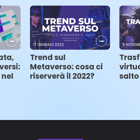
17 GENNAIO 2022
5 NOVEMB
ata,
Trend sul
Tras
versi:
Metaverso: cosa ci
virtu
 nel
riserverà il 2022?
salt