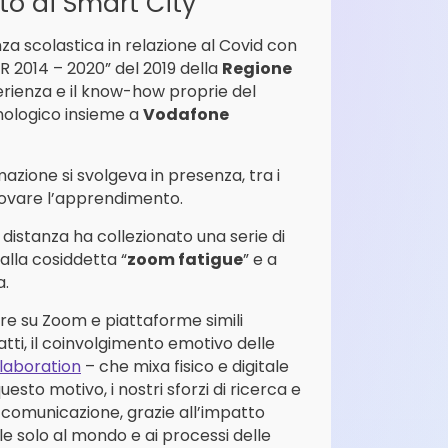
to di Smart City
a scolastica in relazione al Covid con
R 2014 – 2020” del 2019 della
Regione
erienza e il know-how proprie del
nologico insieme a
Vodafone
zione si svolgeva in presenza, tra i
innovare l’apprendimento.
 distanza ha collezionato una serie di
alla cosiddetta “
zoom fatigue
” e a
a.
 su Zoom e piattaforme simili
tti, il coinvolgimento emotivo delle
llaboration
– che mixa fisico e digitale
uesto motivo, i nostri sforzi di ricerca e
e comunicazione, grazie all’impatto
e solo al mondo e ai processi delle