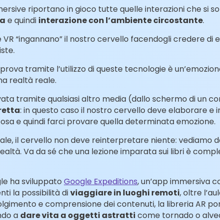
rsive riportano in gioco tutte quelle interazioni che si son
za
e quindi
interazione con l’ambiente circostante
.
 VR “ingannano” il nostro cervello facendogli credere di e
iste.
prova tramite l’utilizzo di queste tecnologie è un’emozio
a realtà reale.
a tramite qualsiasi altro media (dallo schermo di un comp
retta
: in questo caso il nostro cervello deve elaborare e 
sa e quindi farci provare quella determinata emozione.
uale, il cervello non deve reinterpretare niente: vediamo
altà. Va da sé che una lezione imparata sui libri è com
le ha sviluppato
Google Expeditions
, un’app immersiva co
ti la possibilità di
viaggiare in luoghi remoti
, oltre l’a
imento e comprensione dei contenuti, la libreria AR porta
ndo a
dare vita a oggetti astratti
come tornado o alvea