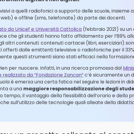
visivi a quelli radiofonici a supporto delle scuole, insieme 
web) e offline (sms, telefonate) da parte dei docenti.
ato da Unicef e Università Cattolica
(febbraio 2021)
su un
 evince che gli studenti hanno fatto affidamento per l’89% a
gli altri contenuti: contenuti cartacei (libri, eserciziari) son
 offerti dalle emittenti televisive o radiofoniche per il 
nte questi strumenti siano stati efficaci nella formazione
vien per nuocere. Infatti, in una ricerca promossa dal
Minis
 e realizzato da “Fondazione Zancan”
c’è sicuramente un da
 scuola è emersa una certa fatica nel seguire le lezioni in did
inta a una
maggiore responsabilizzazione degli stude
so tempo, il vantaggio della flessibilità dell’orario e della 
he sull’utilizzo delle tecnologie quali alleate della didatti