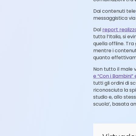
Dai contenuti tele
messaggistica via 
Dal
report realizz
tutta l’Italia, si
quella offline. Tra 
mentre i contenuti
quanto effettivame
Non tutto il male 
e “Con i Bambini”
tutti gli ordini di
riconosciuta la sp
studio e, allo stes
scuola’, basata anc