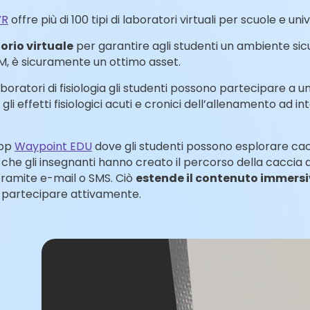
VR
offre più di 100 tipi di laboratori virtuali per scuole e univ
orio virtuale
per garantire agli studenti un ambiente sic
M, è sicuramente un ottimo asset.
boratori di fisiologia gli studenti possono partecipare a u
gli effetti fisiologici acuti e cronici dell’allenamento ad inte
app
Waypoint EDU
dove gli studenti possono esplorare cac
he gli insegnanti hanno creato il percorso della caccia a
o tramite e-mail o SMS. Ciò
estende il contenuto immersiv
 di partecipare attivamente.