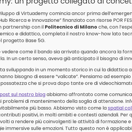
my: un progetto collegato al concet
viluppo di Virtuademy comincia ancor prima dell’emergenz
 Hub Ricerca e Innovazione” finanziato con risorse POR FES
In partnership con il
Politecnico di Milano
che, con l’esp
ico e didattico, completa il nostro know-how lato tec
el progetto Base 5G
.
 vedere come il bando sia arrivato quando ancora la forma
la. In un certo senso, aveva già anticipato il bisogno di 
 sta sviluppando in un momento storico in cui la didattica a
hanno bisogno di essere “valicate”. Pensiamo ad esempio 
 spossatezza che si prova dopo tante ore di videochiamat
post sul nostro blog
abbiamo affrontato come comunicare
i problemi di mantenimento della soglia di attenzione. Infa
vitabilmente più basso. Abbiamo visto come la
spatial co
ntributi positivi, in molti ambiti e contesti aziendali. Per q
volti a rendere più coinvolgenti le attività di formazione 
ie immersive sulle emozioni. Tutto questo non è applicabil