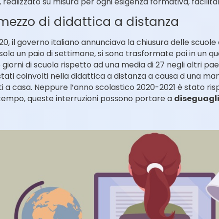
 realizzato su misura per ogni esigenza formativa, facilita
mezzo di didattica a distanza
20, il governo italiano annunciava la chiusura delle scuol
lo un paio di settimane, si sono trasformate poi in un quad
iorni di scuola rispetto ad una media di 27 negli altri paes
 stati coinvolti nella didattica a distanza a causa d una m
ti a casa. Neppure l’anno scolastico 2020-2021 è stato risp
 tempo, queste interruzioni possono portare a
diseguagl