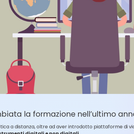
ata la formazione nell’ultimo anno 
ttica a distanza, oltre ad aver introdotto piattaforme di v
strumenti digitali e non digitali
.