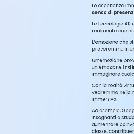
Le esperienze imme
senso di presen
Le tecnologie AR e
realmente non es
L’emozione che si 
proveremmo in un
Un’emozione provat
un’emozione
indi
immaginare qualco
Con la realtà virt
vedremmo nella re
immersiva.
Ad esempio, Goog
insegnanti e studen
aumentare coinvolg
classe, contribue