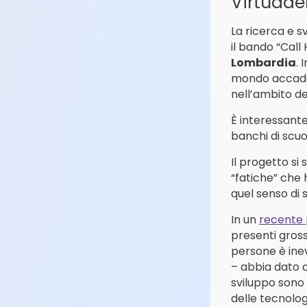
Virtuade
La ricerca e s
il bando “Call
Lombardia
. 
mondo accadem
nell’ambito d
È interessante
banchi di scuo
Il progetto si
“fatiche” che 
quel senso di
In un
recente 
presenti gross
persone è ine
– abbia dato co
sviluppo sono 
delle tecnolog