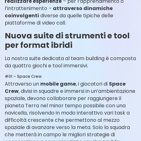
realizzare esperienze
– per l’apprendimento o
l’intrattenimento –
attraverso dinamiche
coinvolgenti
diverse da quelle tipiche delle
piattaforme di video call.
Nuova suite di strumenti e tool
per format ibridi
La nostra suite dedicata al team building è composta
da quattro giochi e tool immersivi.
#01 – Space Crew
Attraverso un
mobile game
, i g
iocatori di
Space
Crew
, divisi in squadre e immersi in un’ambientazione
spaziale, devono collaborare per raggiungere il
pianeta Terra nel minor tempo possibile con una
navicella, risolvendo in modo interattivo vari task a
difficoltà crescente che permettono al mezzo
spaziale di avanzare verso la meta. Solo la squadra
che metterà in campo le migliori strategie di