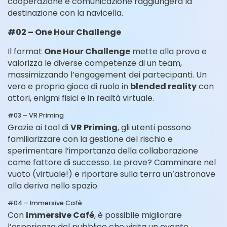
cooperazione e comunicazione raggiungerà la
destinazione con la navicella.
#02 – One Hour Challenge
Il format
One Hour Challenge
mette alla prova e
valorizza le diverse competenze di un team,
massimizzando l’engagement dei partecipanti. Un
vero e proprio gioco di ruolo in
blended reality
con
attori, enigmi fisici e in realtà virtuale.
#03 – VR Priming
Grazie ai tool di
VR Priming
, gli utenti possono
familiarizzare con la gestione del rischio e
sperimentare l’importanza della collaborazione
come fattore di successo. Le prove? Camminare nel
vuoto (virtuale!) e riportare sulla terra un’astronave
alla deriva nello spazio.
#04 – Immersive Cafè
Con
Immersive Café
, è possibile migliorare
l’esperienza del pubblico che visita un evento