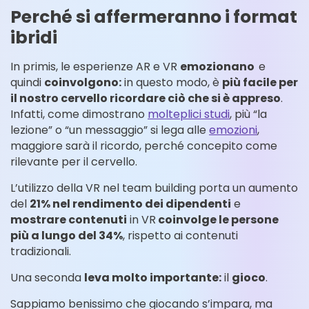
Perché si affermeranno i format
ibridi
In primis, le esperienze AR e VR
emozionano
e
quindi
coinvolgono:
in questo modo, è
più facile per
il nostro cervello ricordare ciò che si è appreso
.
Infatti, come dimostrano
molteplici studi
, più “la
lezione” o “un messaggio” si lega alle
emozioni
,
maggiore sarà il ricordo, perché concepito come
rilevante per il cervello.
L’utilizzo della VR nel team building porta un aumento
del
21% nel rendimento dei dipendenti
e
mostrare contenuti
in VR
coinvolge le persone
più a lungo del 34
%
, rispetto ai contenuti
tradizionali.
Una seconda
leva molto importante:
il
gioco
.
Sappiamo benissimo che giocando s’impara, ma