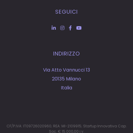
SEGUICI
INDIRIZZO
Via Atto Vannucci 13
20135 Milano
Italia
CF/P.IVA: IT09726020960; REA: MI-2109915; Startup Innovativa Cap.
Soc. € 15.000,00 i.v.